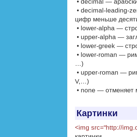
• decimal — арабские
• decimal-leading-z
цифр меньше десяти
• lower-alpha — стр
• upper-alpha — заг
• lower-greek — стро
• lower-roman — римск
…)
• upper-roman — римс
V,…)
• none — отменяет 
Картинки
<img src="http://img.
картинки.