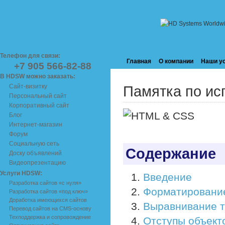
Телефон для связи:
Главная
О компании
Наши у
+7 905 566-82-88
В HDSW можно заказать:
Сайт-визитку
Памятка по ис
Персональный сайт
Корпоративный сайт
Блог
Интернет-магазин
Форум
Социальную сеть
Содержание
Доску объявлений
Видеопрезентацию
Услуги HDSW:
Введение
Разработка сайтов «с нуля»
Форматировани
Разработка сайтов «под ключ»
Доработка имеющихся сайтов
Выравнивание т
Перевод сайтов на CMS-основу
Техподдержка и сопровождение
Отступы объект