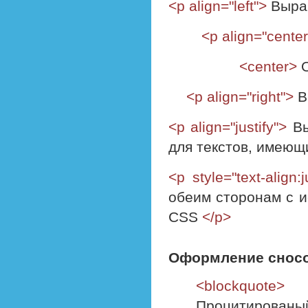
<p align="left">
Вырав
<p align="cente
<center>
<p align="right">
В
<p align="justify">
В
для текстов, имеющ
<p style="text-align:j
обеим сторонам с 
CSS
</p>
Оформление сносок
<blockquote>
Процитированый