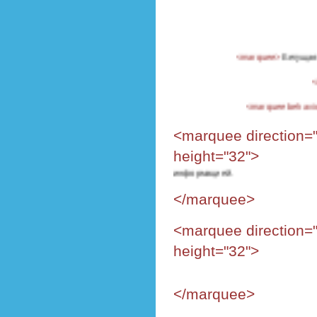
<marquee>
Бегущая влево строк
<marquee behavior="alternate
<marquee direction="
Скролящийся вверх
текст с полезной
height="32">
информацией.
</marquee>
<marquee direction="
height="32">
</marquee>
Скролящийся вниз
текст с полезной