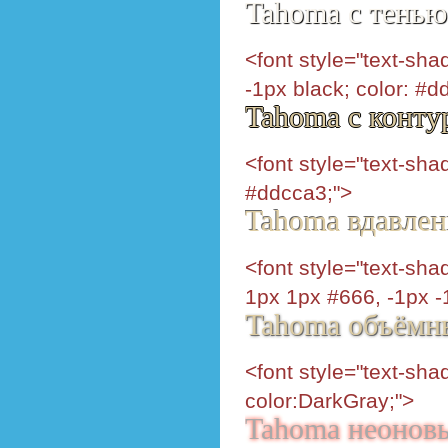
Tahoma с тенью
<font style="text-sha
-1px black; color: #d
Tahoma с конту
<font style="text-sh
#ddcca3;">
Tahoma вдавле
<font style="text-sh
1px 1px #666, -1px -
Tahoma объёмн
<font style="text-sh
color:DarkGray;">
Tahoma неонов