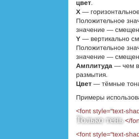
цвет
.
X
— горизонтальное 
Положительное зна
значение — смещен
Y
— вертикально сме
Положительное зна
значение — смещен
Амплитуда
— чем в
размытия.
Цвет
— тёмные тона
Примеры использов
<font style="text-sha
Только тень
</fo
<font style="text-sha