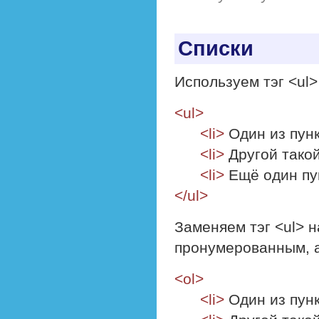
Списки
Используем тэг <ul
<ul>
<li>
Один из пун
<li>
Другой такой
<li>
Ещё один пу
</ul>
Заменяем тэг <ul> н
пронумерованным, 
<ol>
<li>
Один из пун