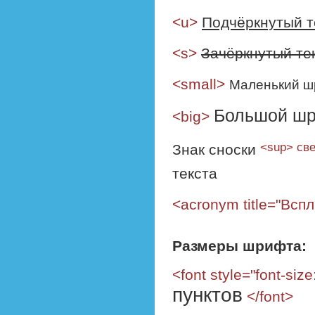
<u>
Подчёркнутый т
<s>
Зачёркнутый те
<small>
Маленький 
Большой ш
<big>
<sup> све
Знак сноски
текста
<acronym title="Вс
Размеры шрифта:
<font style="font-size
пунктов
</font>