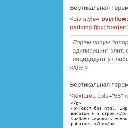
информацией.
Вертикальная перем
<div style="
overflow
padding:8px; border:
Лорем ипсум доло
адиписицинг элит, 
инцидидунт ут лаб
аликуа. Ут эним ад
</div >
ноструд эксерцита
ниси ут аликуип эк
Вертикальная перем
Дьюс ауте ируре д
<textarea cols="55" 
ин волуптате велит
фугиат нулла париа
оккаекат купидатат
кульпа куй оффици