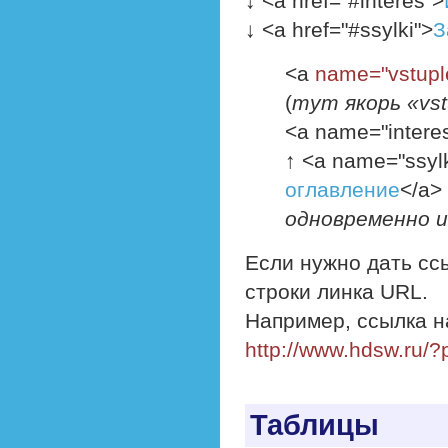
↓ <a href="#interes">
↓ <a href="#ssylki">
З
<a
name="vstupl
(
тут якорь «vs
<a name="intere
↑ <a name="ssylk
оглавление
</a>
одновременно и
Если нужно дать ссы
строки линка URL.
Например, ссылка на
http://www.hdsw.ru/?
Таблицы