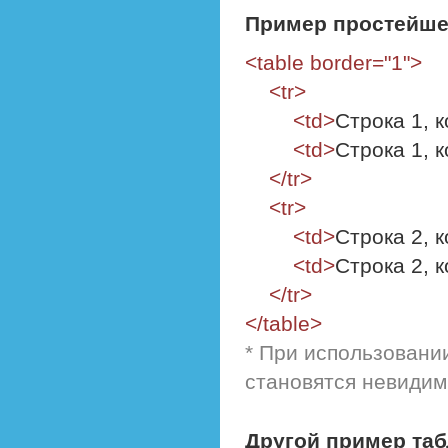
Пример простейше
<table border="1">
<tr>
<td>
Строка 1, 
<td>
Строка 1, 
</tr>
<tr>
<td>
Строка 2, 
<td>
Строка 2, 
</tr>
</table>
* При использовани
становятся невиди
Другой пример та