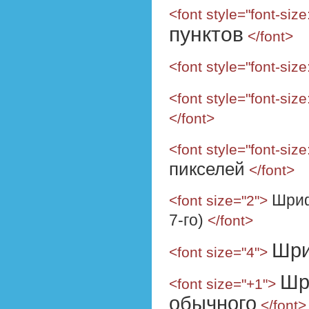
<font style="font-size
пунктов
</font>
<font style="font-size
<font style="font-siz
</font>
<font style="font-siz
пикселей
</font>
Шриф
<font size="2">
7-го)
</font>
Шри
<font size="4">
Шр
<font size="+1">
обычного
</font>