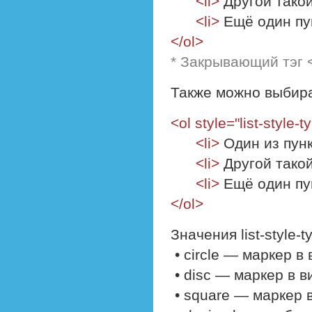
<li>
Другой такой
<li>
Ещё один пу
</ol>
* Закрывающий тэг <
Также можно выбира
<ol style="list-style-
<li>
Один из пун
<li>
Другой такой
<li>
Ещё один пу
</ol>
Значения list-style-
• circle — маркер в
• disc — маркер в в
• square — маркер 