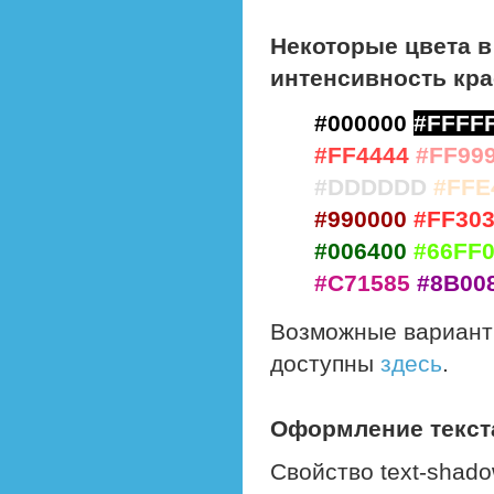
Некоторые цвета 
интенсивность крас
#000000
#FFFF
#FF4444
#FF99
#DDDDDD
#FFE
#990000
#FF30
#006400
#66FF
#C71585
#8B00
Возможные варианты
доступны
здесь
.
Оформление текста
Свойство text-shad