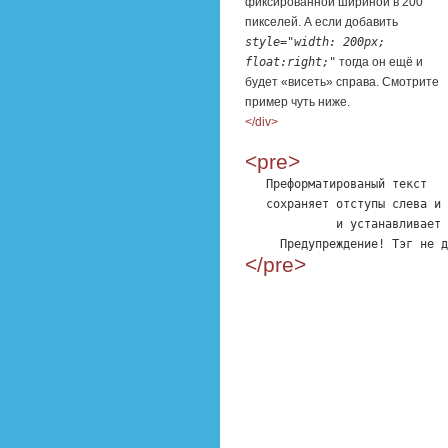
фиксированной шириной в 200
пикселей. А если добавить
style="width: 200px;
float:right;"
тогда он ещё и
будет «висеть» справа. Смотрите
пример чуть ниже.
</div>
<pre>
   Преформатированый текст

   сохраняет отступы слева и 
             и устанавливает 
     Предупреждение! Тэг не д
</pre>