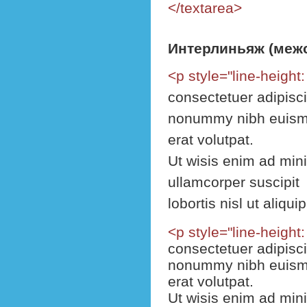
</textarea>
ид эст лаборум.
Интерлиньяж (межс
<p style="line-height:
consectetuer adipisci
nonummy nibh euismo
erat volutpat.
Ut wisis enim ad mini
ullamcorper suscipit
lobortis nisl ut ali
<p style="line-height:
consectetuer adipisci
nonummy nibh euismo
erat volutpat.
Ut wisis enim ad mini