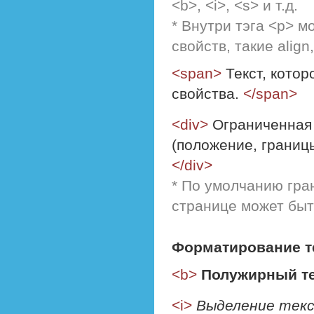
<b>, <i>, <s> и т.д.
* Внутри тэга <p> 
свойств, такие align, 
<span>
Текст, кото
свойства.
</span>
<div>
Ограниченная 
(положение, границы
</div>
* По умолчанию гра
странице может быть
Форматирование т
<b>
Полужирный те
<i>
Выделение текс