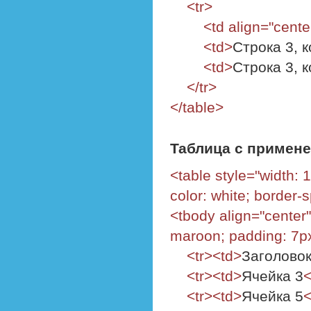
<tr>
<td align="cente
<td>
Строка 3, 
<td>
Строка 3, 
</tr>
</table>
Таблица с примене
<table style="width: 
color: white; border-
<tbody align="center
maroon; padding: 7p
<tr><td>
Заголовок
<tr><td>
Ячейка 3
<
<tr><td>
Ячейка 5
<