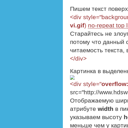
Пишем текст поверх
<div style="backgroun
vi.gif
)
no-repeat top l
Старайтесь не злоу
потому что данный 
читаемость текста, 
</div>
Картинка в выделенн
<div style="
overflow:
src="http://www.hdsw
Отображаемую шири
атрибуте
width
в пи
указываем высоту
h
меньше чем у карти