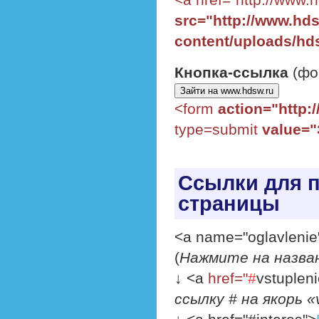
src="http://www.hds
content/uploads/h
Кнопка-ссылка
(фо
<form
action="http:
type=submit
value="
Ссылки для п
страницы
<a name="oglavlenie
(
Нажмите на назван
↓ <a
href="
#
vstupleni
ссылку # на якорь «