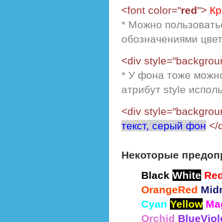
<font color="
red
">
Кр
* Можно пользоват
обозначениями цвето
<div style="backgrou
* У фона тоже можн
атрибут style испол
<div style="backgrou
текст, серый фон
</
Некоторые предоп
Black
White
Re
OrangeRed
Mid
Cyan
Yellow
Ma
Orchid
BlueViol