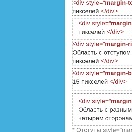
<div style="
margin-t
пикселей
</div>
<div style="
margin-
пикселей
</div>
<div style="
margin-r
Область с отступом
пикселей
</div>
<div style="
margin-b
15 пикселей
</div>
<div style="
margin
Область с разным
четырём сторона
* Отступы style="ma