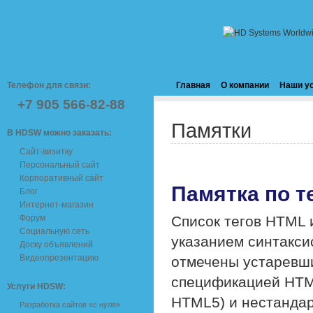
Телефон для связи:
Главная
О компании
Наши у
+7 905 566-82-88
Памятки
В HDSW можно заказать:
Сайт-визитку
Персональный сайт
Корпоративный сайт
Памятка по т
Блог
Интернет-магазин
Форум
Список тегов HTML 
Социальную сеть
указанием синтакси
Доску объявлений
Видеопрезентацию
отмечены устаревши
спецификацией HTML
Услуги HDSW:
HTML5) и нестандар
Разработка сайтов «с нуля»