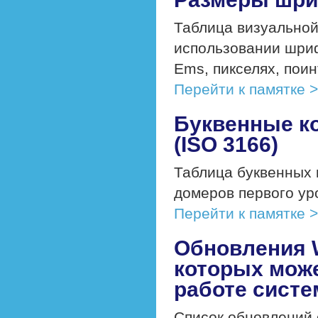
Таблица визуальной
использовании шриф
Ems, пикселях, поин
Перейти к памятке 
Буквенные ко
(ISO 3166)
Таблица буквенных 
домеров первого уров
Перейти к памятке 
Обновления W
которых мож
работе сист
Список обновлений