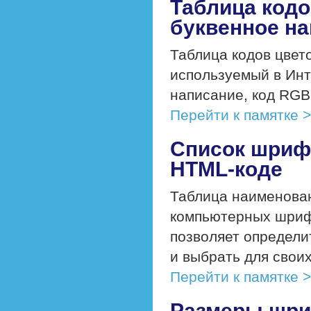
Таблица кодо
буквенное н
Таблица кодов цвет
используемый в Инт
написание, код RGB
Перейти к памятке 
Список шриф
HTML-коде
Таблица наименова
компьютерных шрифт
позволяет определи
и выбрать для своих
Перейти к памятке 
Размеры шри