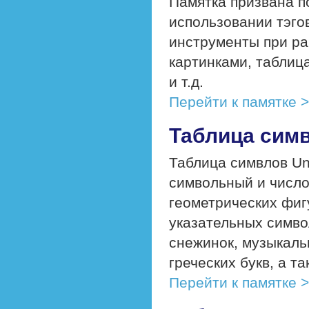
Памятка призвана п
использовании тэго
инструменты при ра
картинками, таблиц
и т.д.
Перейти к памятке 
Таблица симв
Таблица симвлов Un
символьный и числов
геометрических фиг
указательных симво
снежинок, музыкаль
греческих букв, а та
Перейти к памятке 